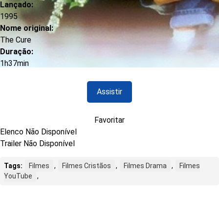
Lançado:
1995
Nome original:
The Cure
Duração:
1h37min
Assistir
Favoritar
Elenco Não Disponível
Trailer Não Disponível
Tags:
Filmes
,
Filmes Cristãos
,
Filmes Drama
,
Filmes
YouTube
,