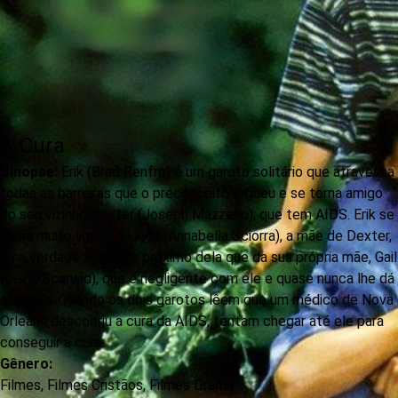
A Cura
Sinopse:
Erik (Brad Renfro) é um garoto solitário que atravessa
todas as barreiras que o preconceito ergueu e se torna amigo
do seu vizinho Dexter (Joseph Mazzello), que tem AIDS. Erik se
torna muito ligado a Linda (Annabella Sciorra), a mãe de Dexter,
e na verdade fica mais próximo dela que da sua própria mãe, Gail
(Diana Scarwid), que é negligente com ele e quase nunca lhe dá
atenção. Quando os dois garotos lêem que um médico de Nova
Orleans descobriu a cura da AIDS, tentam chegar até ele para
conseguir a cura.
Gênero:
Filmes
,
Filmes Cristãos
,
Filmes Drama