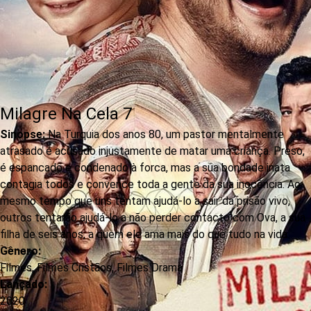
Milagre Na Cela 7
Sinopse:
Na Turquia dos anos 80, um pastor mentalmente
atrasado é acusado injustamente de matar uma criança. Preso,
é espancado e condenado à forca, mas a sua bondade inata
contagia todos e convence toda a gente da sua inocência. Ao
mesmo tempo que uns tentam ajudá-lo a sair da prisão vivo,
outros tentarão ajudá-lo a não perder contacto com Ova, a sua
filha de seis anos, a quem ele ama mais do que tudo na vida.
Gênero:
Filmes
,
Filmes Cristãos
,
Filmes Drama
Lançado:
2020