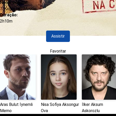
Nome original:
7. Koğuştaki Mucize
Duração:
2h10m
Assistir
Favoritar
Aras Bulut İynemli
Nisa Sofiya Aksongur
İlker Aksum
Memo
Ova
Askorozlu