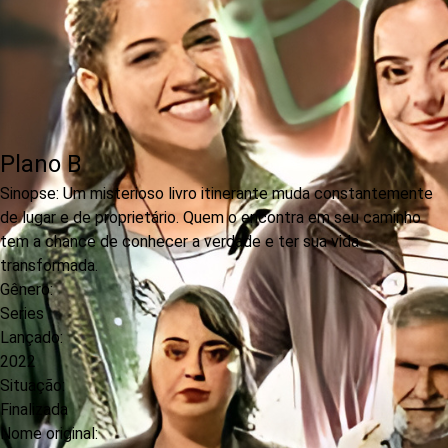
Plano B
Sinopse:
Um misterioso livro itinerante muda constantemente
de lugar e de proprietário. Quem o encontra em seu caminho
tem a chance de conhecer a verdade e ter sua vida
transformada.
Gênero:
Series
Lançado:
2022
Situação:
Finalizada
Nome original: