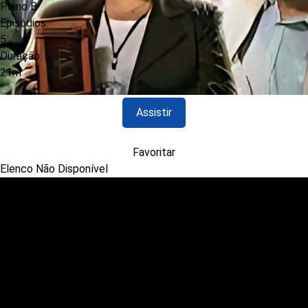
Plano B
Episódios:
5
Duração:
21m
Assistir
Favoritar
Elenco Não Disponível