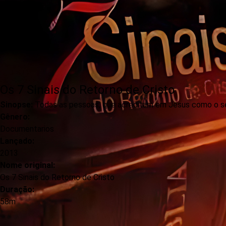
Os 7 Sinais do Retorno de Cristo
Sinopse:
Todas as pessoas, que acreditam em Jesus como o senh
Gênero:
Documentarios
Lançado:
2013
Nome original:
Os 7 Sinais do Retorno de Cristo
Duração:
58m