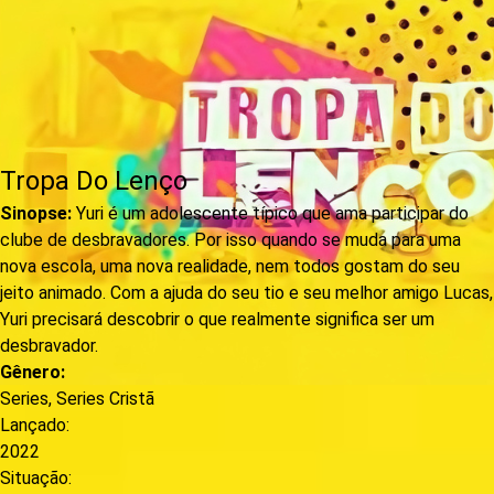
Tropa Do Lenço
Sinopse:
Yuri é um adolescente típico que ama participar do
clube de desbravadores. Por isso quando se muda para uma
nova escola, uma nova realidade, nem todos gostam do seu
jeito animado. Com a ajuda do seu tio e seu melhor amigo Lucas,
Yuri precisará descobrir o que realmente significa ser um
desbravador.
Gênero:
Series
,
Series Cristã
Lançado:
2022
Situação: